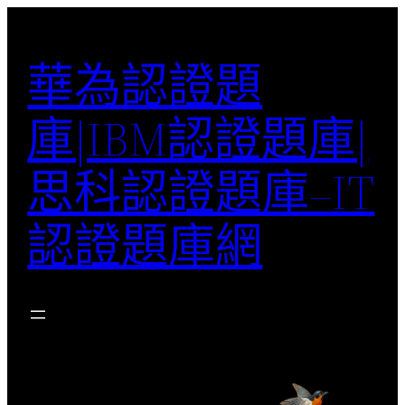
跳
至
華為認證題
主
要
庫|IBM認證題庫|
內
容
思科認證題庫–IT
認證題庫網