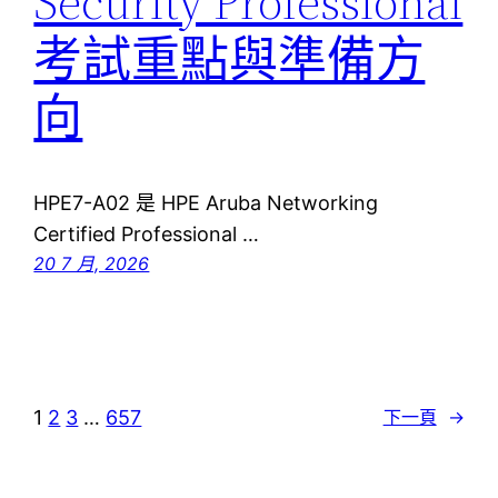
Security Professional
考試重點與準備方
向
HPE7-A02 是 HPE Aruba Networking
Certified Professional …
20 7 月, 2026
1
2
3
…
657
下一頁
→