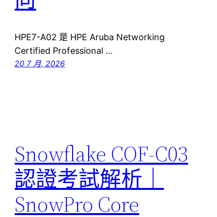
HPE7-A02 是 HPE Aruba Networking
Certified Professional …
20 7 月, 2026
Snowflake COF-C03
認證考試解析｜
SnowPro Core