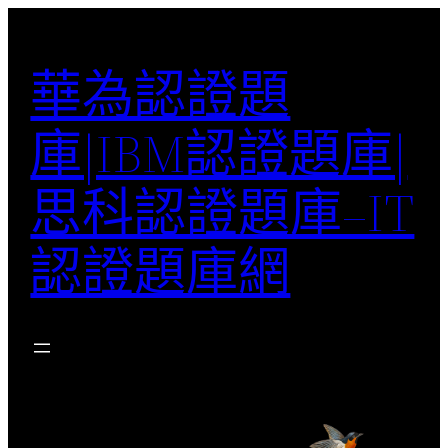
跳
至
華為認證題
主
要
庫|IBM認證題庫|
內
容
思科認證題庫–IT
認證題庫網