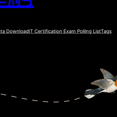
ta Download
IT Certification Exam Polling List
Tags