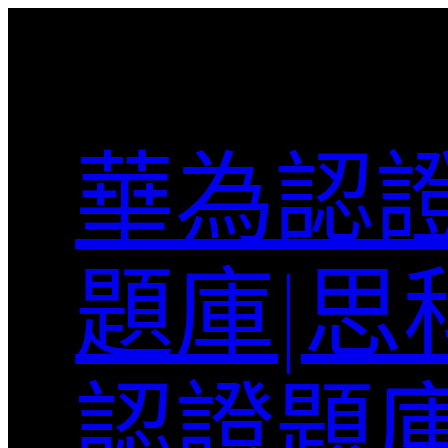
跳
至
主
要
內
華為認證
容
題庫|思
認證題