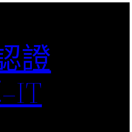
M認證
IT