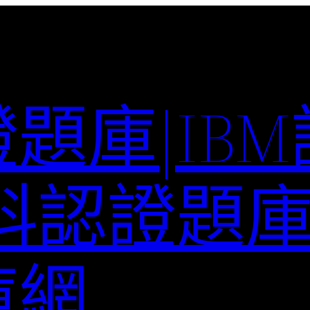
題庫|IB
科認證題庫–
庫網