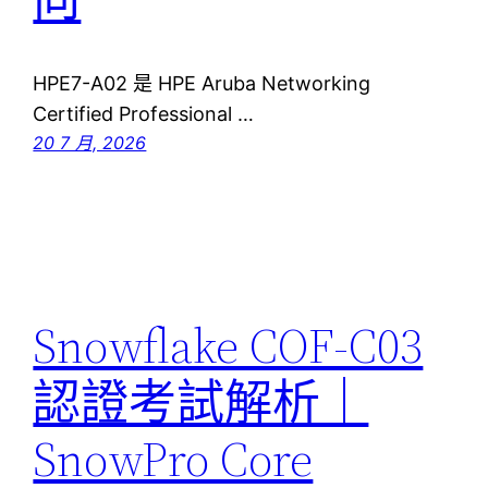
HPE7-A02 是 HPE Aruba Networking
Certified Professional …
20 7 月, 2026
Snowflake COF-C03
認證考試解析｜
SnowPro Core