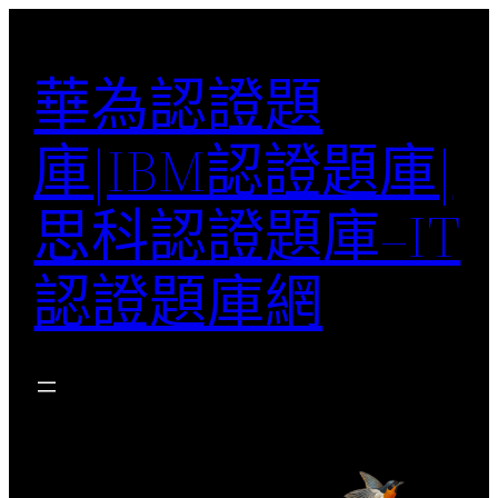
跳
至
華為認證題
主
要
庫|IBM認證題庫|
內
容
思科認證題庫–IT
認證題庫網