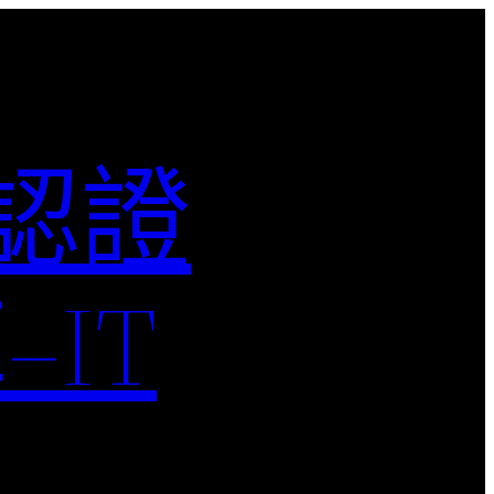
M認證
IT