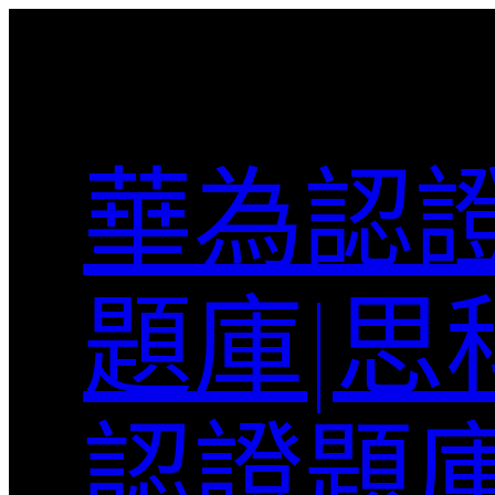
跳
至
主
要
內
華為認證
容
題庫|思
認證題