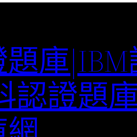
題庫|IB
科認證題庫–
庫網