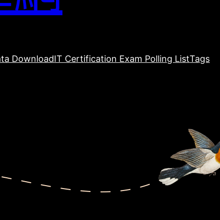
ta Download
IT Certification Exam Polling List
Tags