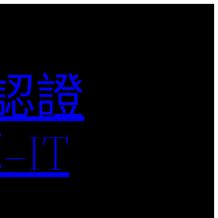
M認證
IT