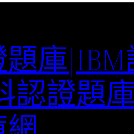
題庫|IB
科認證題庫–
庫網