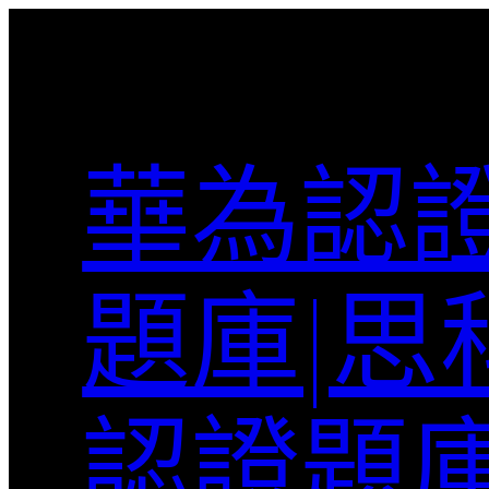
跳
至
主
要
內
華為認證
容
題庫|思
認證題