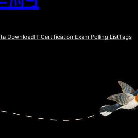
ta Download
IT Certification Exam Polling List
Tags