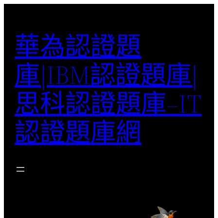
跳
至
華為認證題
主
要
庫|IBM認證題庫|
內
容
思科認證題庫–IT
認證題庫網