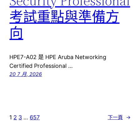
Security Professional
考試重點與準備方
向
HPE7-A02 是 HPE Aruba Networking
Certified Professional …
20 7 月, 2026
1
2
3
…
657
下一頁
→