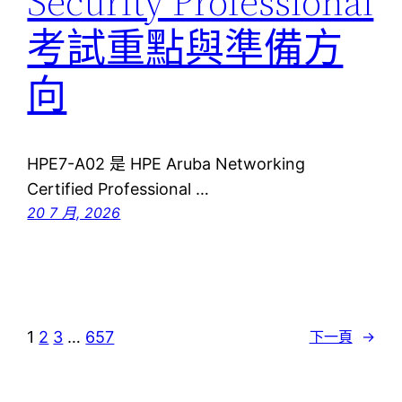
Security Professional
考試重點與準備方
向
HPE7-A02 是 HPE Aruba Networking
Certified Professional …
20 7 月, 2026
1
2
3
…
657
下一頁
→