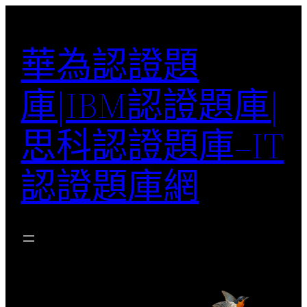
跳
至
華為認證題
主
要
庫|IBM認證題庫|
內
容
思科認證題庫–IT
認證題庫網