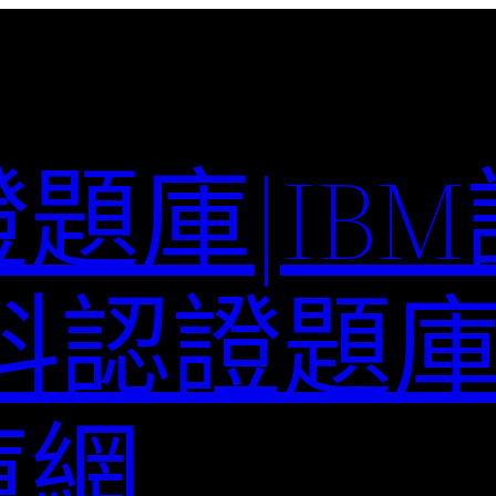
題庫|IB
科認證題庫–
庫網