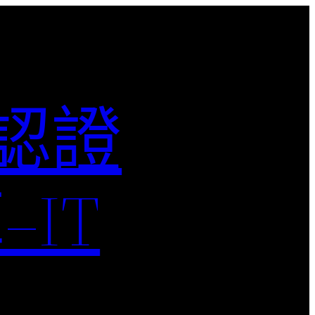
M認證
IT