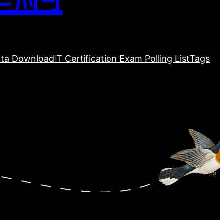
ta Download
IT Certification Exam Polling List
Tags