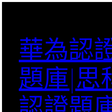
跳
至
主
要
內
華為認證
容
題庫|思
認證題