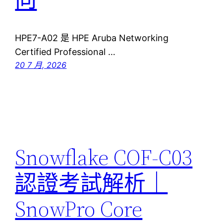
HPE7-A02 是 HPE Aruba Networking
Certified Professional …
20 7 月, 2026
Snowflake COF-C03
認證考試解析｜
SnowPro Core