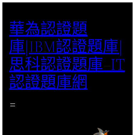
跳
至
華為認證題
主
要
庫|IBM認證題庫|
內
容
思科認證題庫–IT
認證題庫網