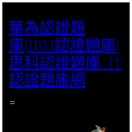
跳
至
華為認證題
主
要
庫|IBM認證題庫|
內
容
思科認證題庫–IT
認證題庫網