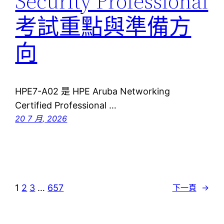
Security Professional
考試重點與準備方
向
HPE7-A02 是 HPE Aruba Networking
Certified Professional …
20 7 月, 2026
1
2
3
…
657
下一頁
→