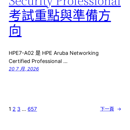
Security Professional
考試重點與準備方
向
HPE7-A02 是 HPE Aruba Networking
Certified Professional …
20 7 月, 2026
1
2
3
…
657
下一頁
→