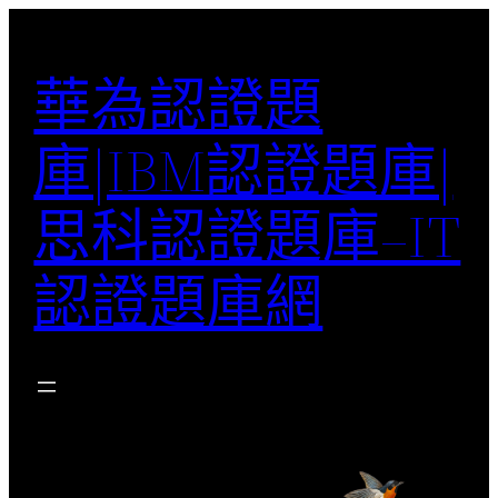
跳
至
華為認證題
主
要
庫|IBM認證題庫|
內
容
思科認證題庫–IT
認證題庫網