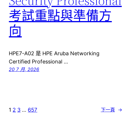
Security Professional
考試重點與準備方
向
HPE7-A02 是 HPE Aruba Networking
Certified Professional …
20 7 月, 2026
1
2
3
…
657
下一頁
→