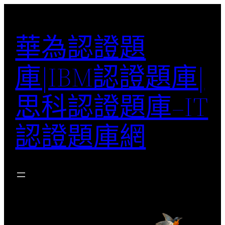
跳
至
華為認證題
主
要
庫|IBM認證題庫|
內
容
思科認證題庫–IT
認證題庫網