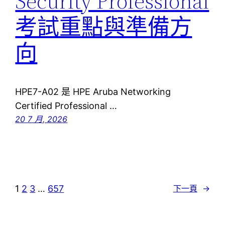
Security Professional
考試重點與準備方
向
HPE7-A02 是 HPE Aruba Networking
Certified Professional …
20 7 月, 2026
1
2
3
…
657
下一頁
→