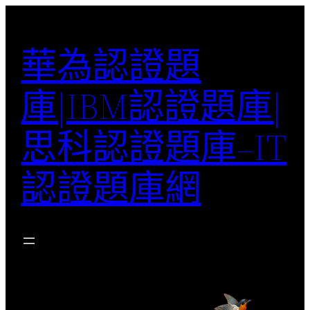
跳
至
華為認證題
主
要
庫|IBM認證題庫|
內
容
思科認證題庫–IT
認證題庫網