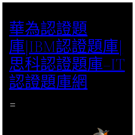
跳
至
華為認證題
主
要
庫|IBM認證題庫|
內
容
思科認證題庫–IT
認證題庫網