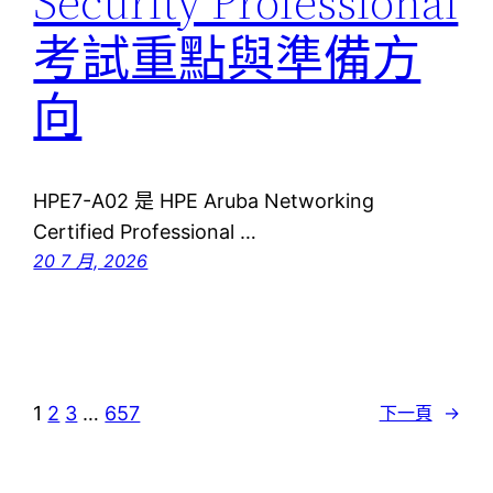
Security Professional
考試重點與準備方
向
HPE7-A02 是 HPE Aruba Networking
Certified Professional …
20 7 月, 2026
1
2
3
…
657
下一頁
→