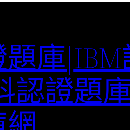
題庫|IB
科認證題庫–
庫網