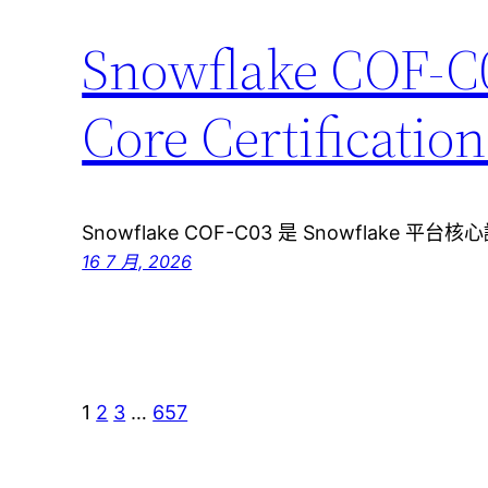
Snowflake CO
Core Certific
Snowflake COF-C03 是 Snowflake 平台核心
16 7 月, 2026
1
2
3
…
657