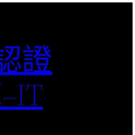
M認證
IT