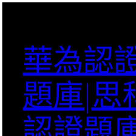
跳
至
主
要
內
華為認證
容
題庫|思
認證題