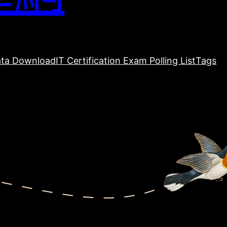
ta Download
IT Certification Exam Polling List
Tags