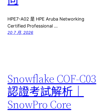
HPE7-A02 是 HPE Aruba Networking
Certified Professional …
20 7 月, 2026
Snowflake COF-C03
認證考試解析｜
SnowPro Core