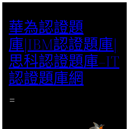
跳
至
華為認證題
主
要
庫|IBM認證題庫|
內
容
思科認證題庫–IT
認證題庫網