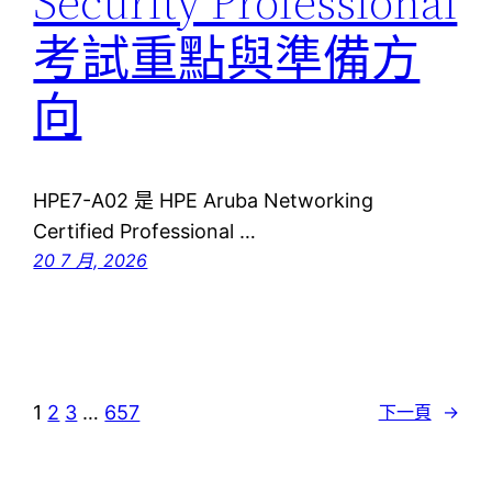
Security Professional
考試重點與準備方
向
HPE7-A02 是 HPE Aruba Networking
Certified Professional …
20 7 月, 2026
1
2
3
…
657
下一頁
→