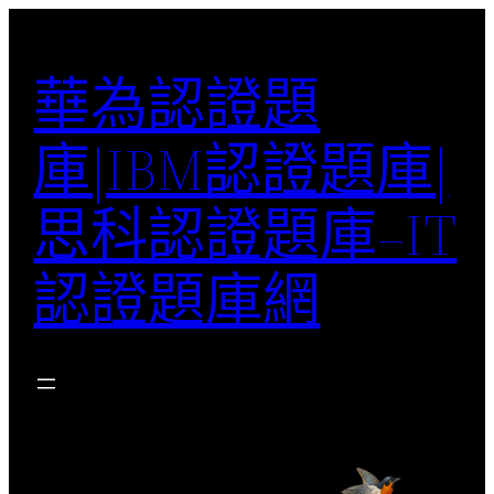
跳
至
華為認證題
主
要
庫|IBM認證題庫|
內
容
思科認證題庫–IT
認證題庫網