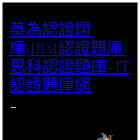
跳
至
華為認證題
主
要
庫|IBM認證題庫|
內
容
思科認證題庫–IT
認證題庫網