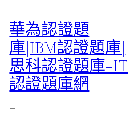
跳
至
華為認證題
主
要
庫|IBM認證題庫|
內
容
思科認證題庫–IT
認證題庫網