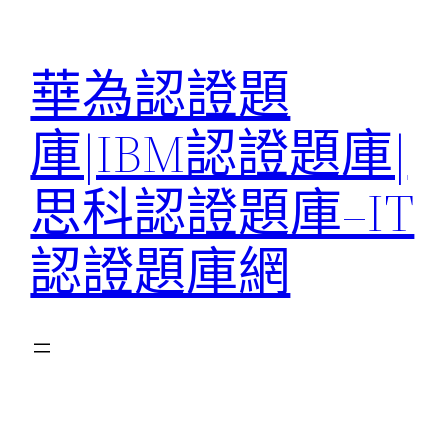
跳
至
華為認證題
主
要
庫|IBM認證題庫|
內
容
思科認證題庫–IT
認證題庫網