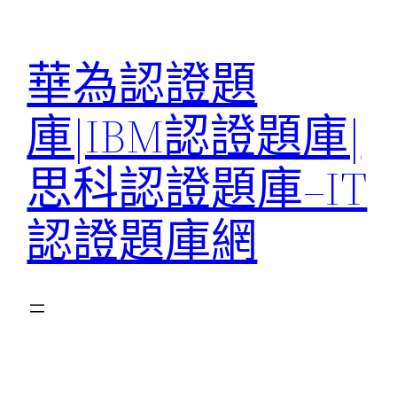
跳
至
華為認證題
主
要
庫|IBM認證題庫|
內
容
思科認證題庫–IT
認證題庫網