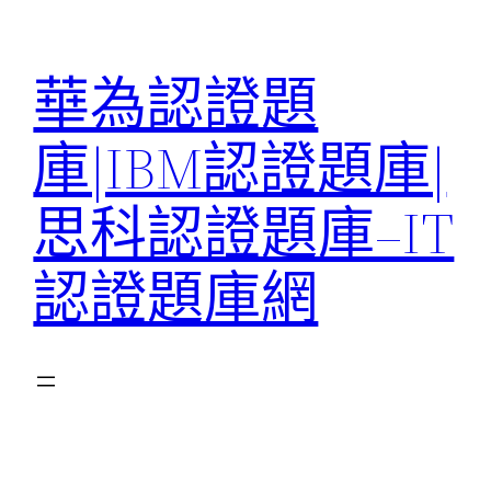
跳
至
華為認證題
主
要
庫|IBM認證題庫|
內
容
思科認證題庫–IT
認證題庫網