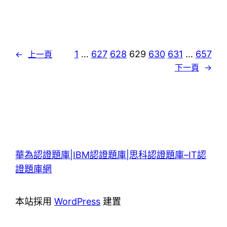
1
…
627
628
629
630
631
…
657
←
上一頁
下一頁
→
華為認證題庫|IBM認證題庫|思科認證題庫–IT認
證題庫網
本站採用
WordPress
建置