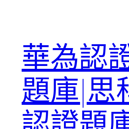
跳
至
主
要
內
華為認證
容
題庫|思
認證題