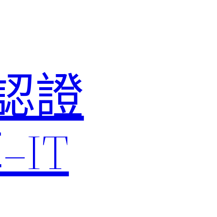
M認證
IT