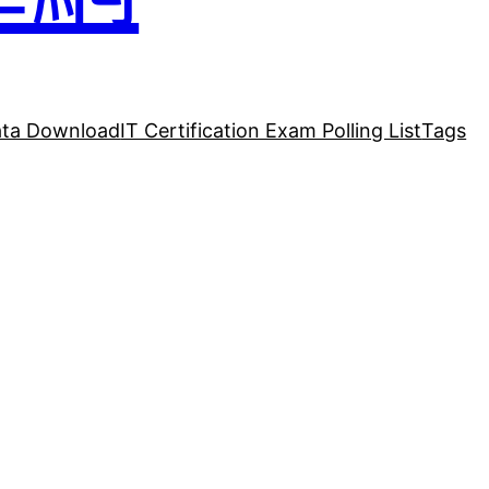
ta Download
IT Certification Exam Polling List
Tags