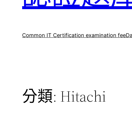
Common IT Certification examination fee
Da
分類:
Hitachi