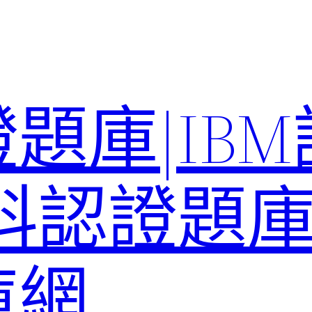
題庫|IB
科認證題庫–
庫網