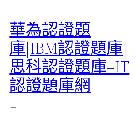
跳
至
華為認證題
主
要
庫|IBM認證題庫|
內
容
思科認證題庫–IT
認證題庫網