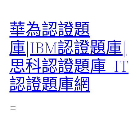
跳
至
華為認證題
主
要
庫|IBM認證題庫|
內
容
思科認證題庫–IT
認證題庫網