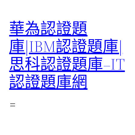
跳
至
華為認證題
主
要
庫|IBM認證題庫|
內
容
思科認證題庫–IT
認證題庫網