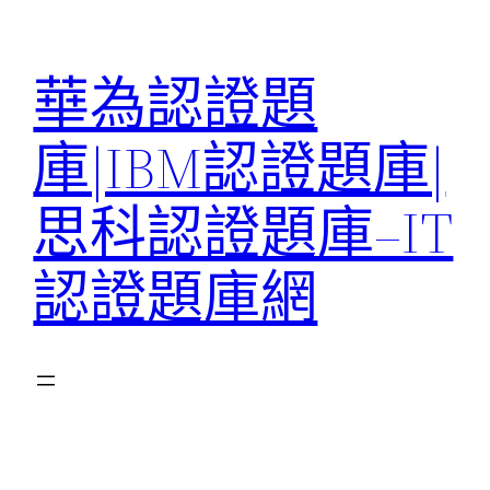
跳
至
華為認證題
主
要
庫|IBM認證題庫|
內
容
思科認證題庫–IT
認證題庫網