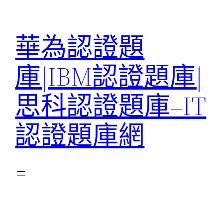
跳
至
華為認證題
主
要
庫|IBM認證題庫|
內
容
思科認證題庫–IT
認證題庫網