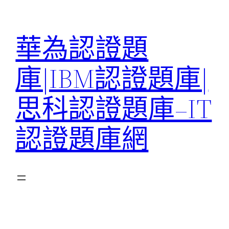
跳
至
華為認證題
主
要
庫|IBM認證題庫|
內
容
思科認證題庫–IT
認證題庫網