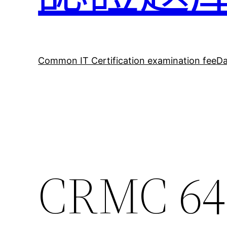
Common IT Certification examination fee
Da
CRMC 6