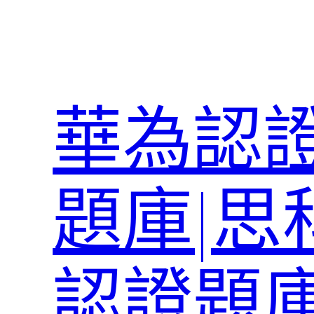
跳
至
主
要
內
華為認證
容
題庫|思
認證題