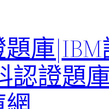
題庫|IB
科認證題庫–
庫網