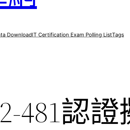
ta Download
IT Certification Exam Polling List
Tags
42-481認