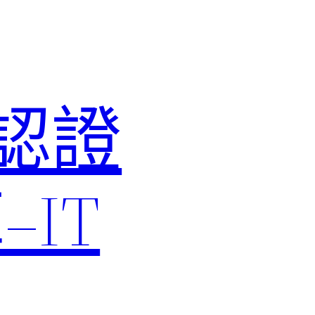
M認證
IT