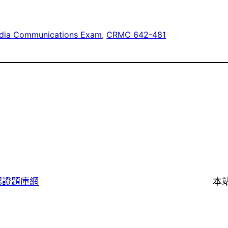
edia Communications Exam
, 
CRMC 642-481
認證題庫網
本