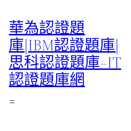
跳
至
華為認證題
主
要
庫|IBM認證題庫|
內
容
思科認證題庫–IT
認證題庫網