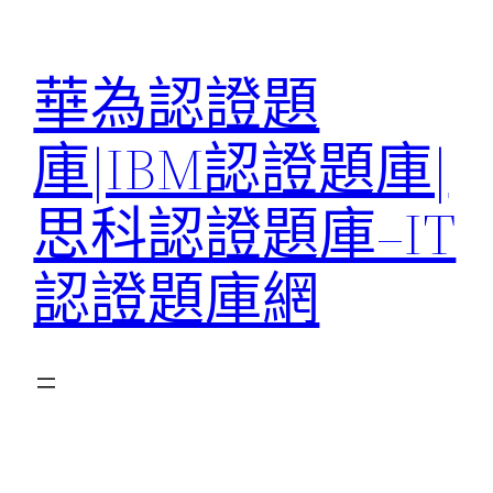
跳
至
華為認證題
主
要
庫|IBM認證題庫|
內
容
思科認證題庫–IT
認證題庫網