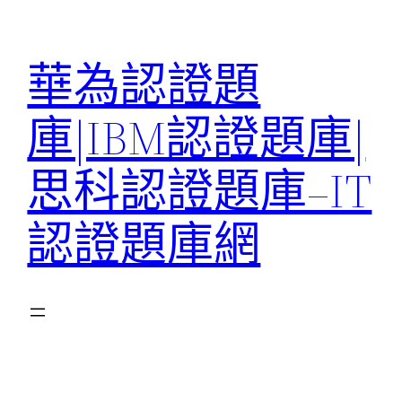
跳
至
華為認證題
主
要
庫|IBM認證題庫|
內
容
思科認證題庫–IT
認證題庫網