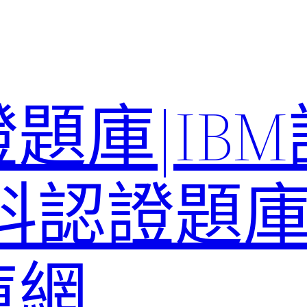
題庫|IB
科認證題庫–
庫網