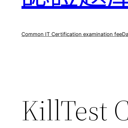
Common IT Certification examination fee
Da
KillTest