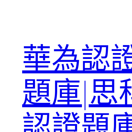
跳
至
主
要
內
華為認證
容
題庫|思
認證題