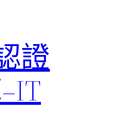
M認證
IT