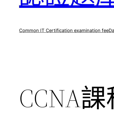
Common IT Certification examination fee
Da
CCNA