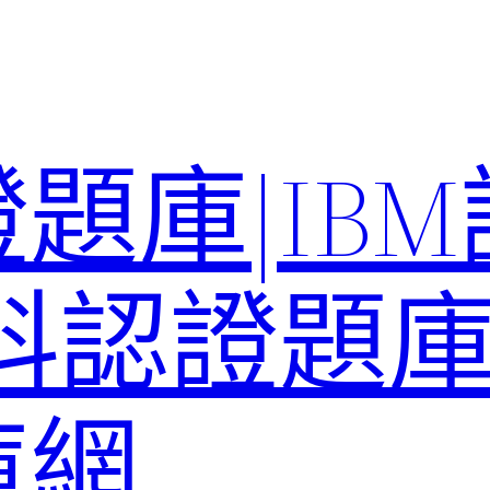
題庫|IB
科認證題庫–
庫網