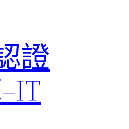
M認證
IT