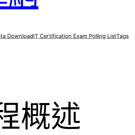
ta Download
IT Certification Exam Polling List
Tags
課程概述