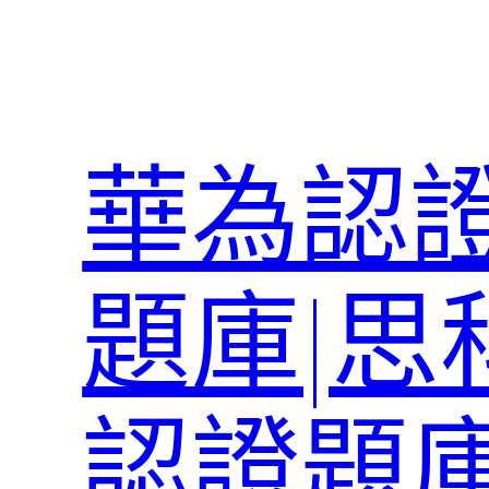
跳
至
主
要
內
華為認證
容
題庫|思
認證題