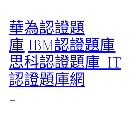
跳
至
華為認證題
主
要
庫|IBM認證題庫|
內
容
思科認證題庫–IT
認證題庫網