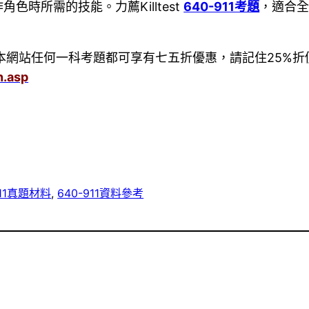
時所需的技能。力薦Killtest
640-911考題
，適合全球
本網站任何一科考題都可享有七五折優惠，請記住25%折價券—-
n.asp
911真題材料
, 
640-911資料參考