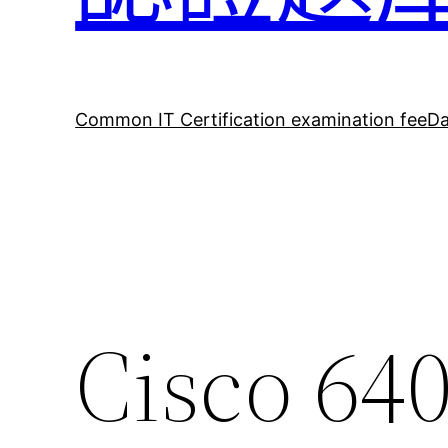
Common IT Certification examination fee
Da
Cisco 6