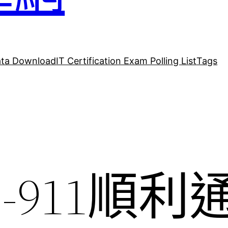
ta Download
IT Certification Exam Polling List
Tags
40-911順利