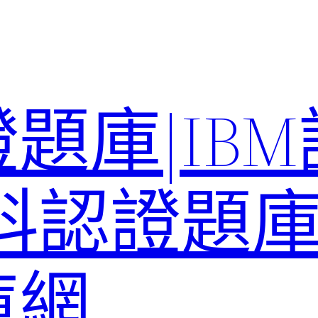
題庫|IB
科認證題庫–
庫網