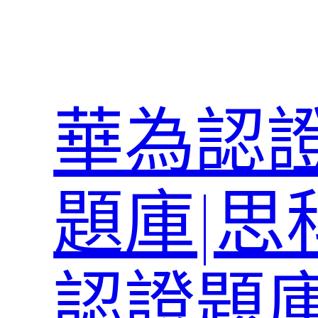
跳
至
主
要
內
華為認證
容
題庫|思
認證題