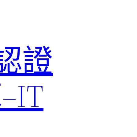
M認證
IT