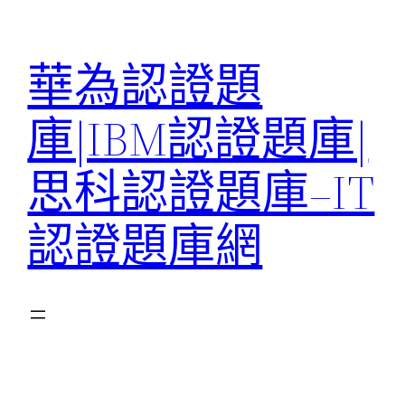
跳
至
華為認證題
主
要
庫|IBM認證題庫|
內
容
思科認證題庫–IT
認證題庫網