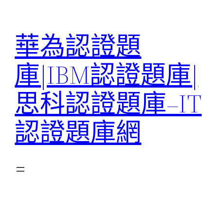
跳
至
華為認證題
主
要
庫|IBM認證題庫|
內
容
思科認證題庫–IT
認證題庫網