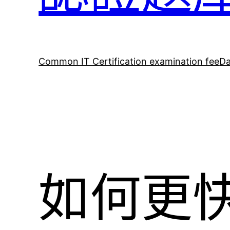
Common IT Certification examination fee
Da
如何更