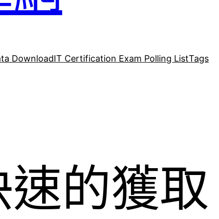
ta Download
IT Certification Exam Polling List
Tags
快速的獲取