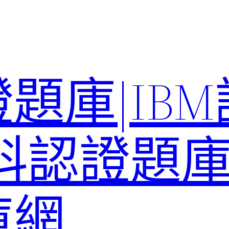
題庫|IB
科認證題庫–
庫網