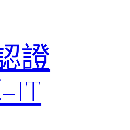
M認證
IT