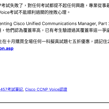
2-457考試失敗了，對任何考試都提不起任何興趣，專業從事最新Ci
P Voice考試不能順利過關的挫敗心理。
ng Cisco Unified Communications Manager, P
題，他們認為覆蓋率高，已有考生驗證過其覆蓋率這一爭
生在十月購買全場任何一科擬真試題七五折優惠，請記住25%折價
ion.asp
-457考試筆記
, 
Cisco CCNP Voice認證