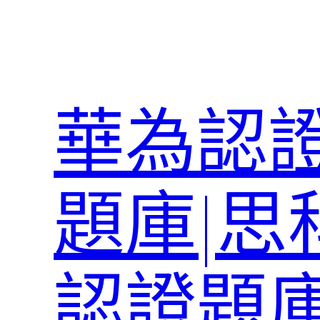
跳
至
主
要
內
華為認證
容
題庫|思
認證題