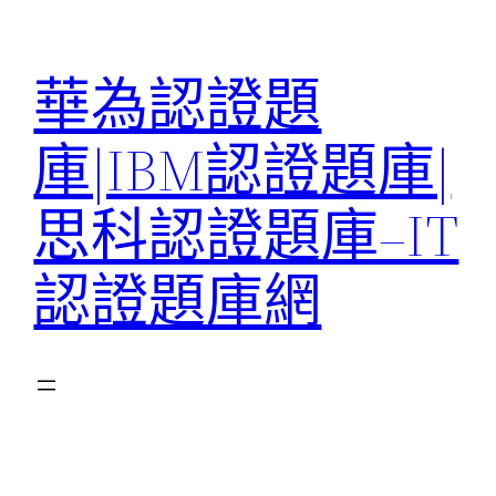
跳
至
華為認證題
主
要
庫|IBM認證題庫|
內
容
思科認證題庫–IT
認證題庫網