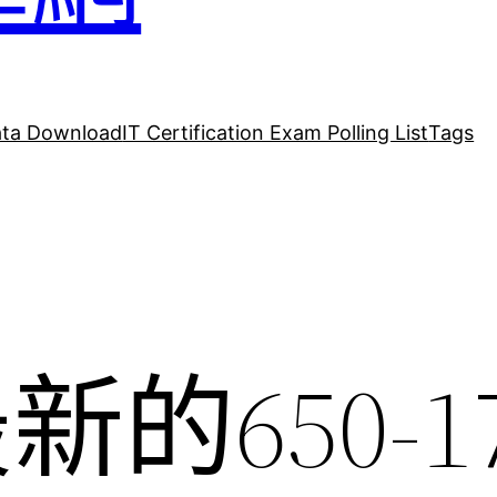
ta Download
IT Certification Exam Polling List
Tags
t最新的650-