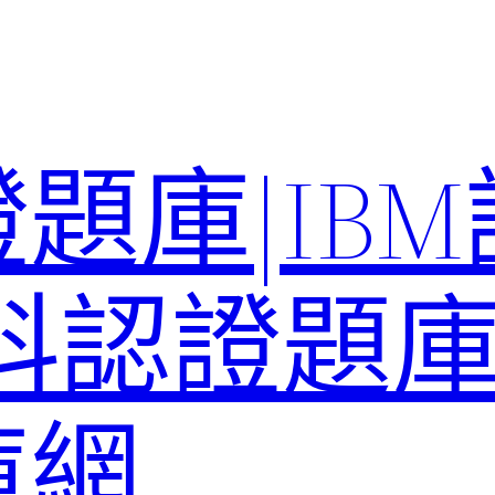
題庫|IB
科認證題庫–
庫網