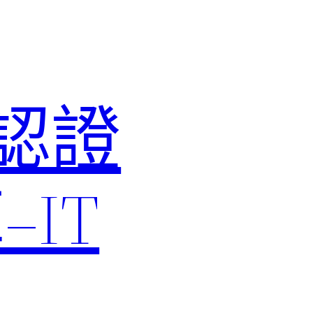
M認證
IT