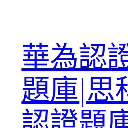
跳
至
主
要
內
華為認證
容
題庫|思
認證題