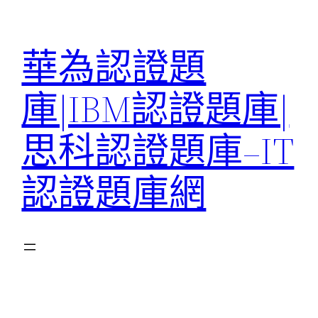
跳
至
華為認證題
主
要
庫|IBM認證題庫|
內
容
思科認證題庫–IT
認證題庫網