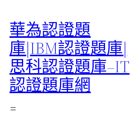
跳
至
華為認證題
主
要
庫|IBM認證題庫|
內
容
思科認證題庫–IT
認證題庫網