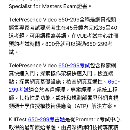
Specialist for Masters Exam證書。
TelePresence Video 650-299全稱是網真視頻
銷售專家考試要求考生在45分鐘內完成35至40
道考題，可用語種為英語，在VUE考試中心註冊
預約考試時間。800分就可以通過650-299考
試。
TelePresence Video
650-299考試
包含探索網
真快速入門；探索協作架構快速入門；檢查端
點；探索網真基礎設施；檢查網真互通性。
650-
299考試
適合於客戶經理，專案經理，系統工程
師。其特性是功能，設計和規劃部署思科網真視
頻碩士學位授權技術供應商（ATP）解決方案。
KillTest
650-299考古題
是從Prometric考試中心
取得的最新原始考題，由資深講師和技術專家精