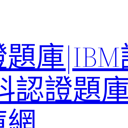
題庫|IB
科認證題庫–
庫網