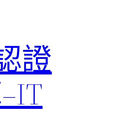
M認證
IT