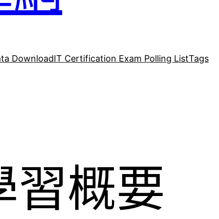
ta Download
IT Certification Exam Polling List
Tags
學習概要