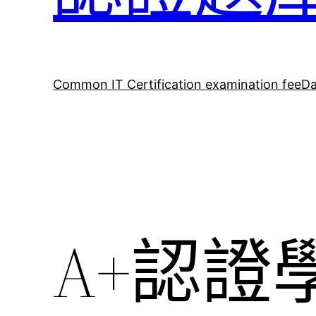
Common IT Certification examination fee
Da
A+認證