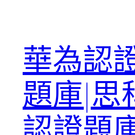
跳
至
主
要
內
華為認證
容
題庫|思
認證題