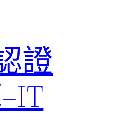
M認證
IT