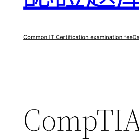
Common IT Certification examination fee
Da
CompTIA 