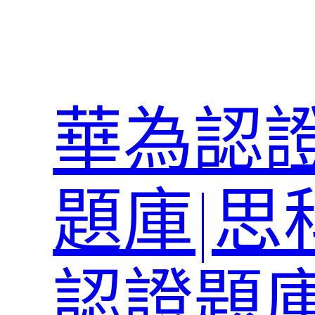
跳
至
主
要
內
華為認證
容
題庫|思
認證題