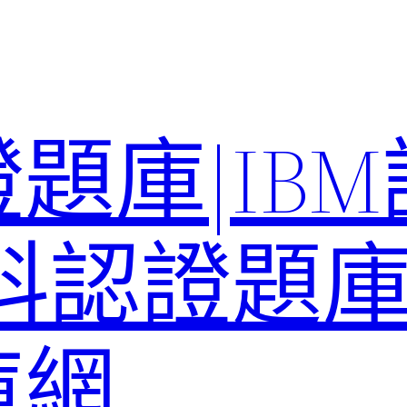
題庫|IB
科認證題庫–
庫網