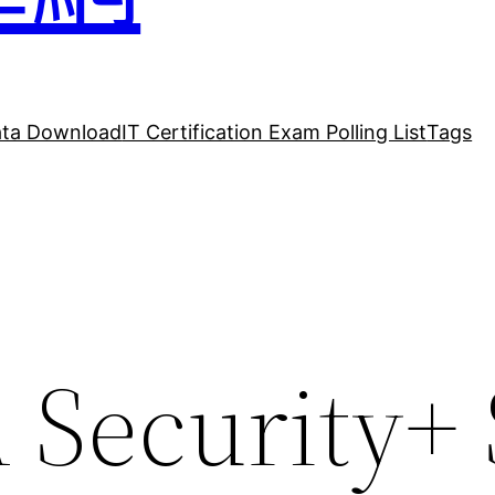
ta Download
IT Certification Exam Polling List
Tags
Security+ 