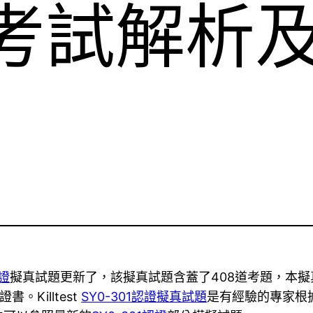
證考試解析
認證
擬真試題更新了，該擬真試題含蓋了408道考題，本
on證書。Killtest
SY0-301認證擬真試題
是有經驗的專家根