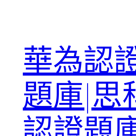
跳
至
主
要
內
華為認證
容
題庫|思
認證題