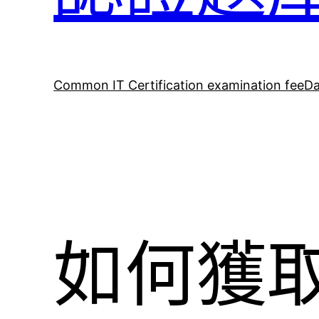
Common IT Certification examination fee
Da
如何獲取N