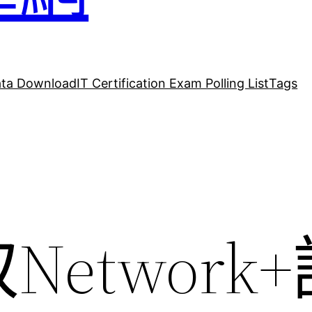
ta Download
IT Certification Exam Polling List
Tags
etwork