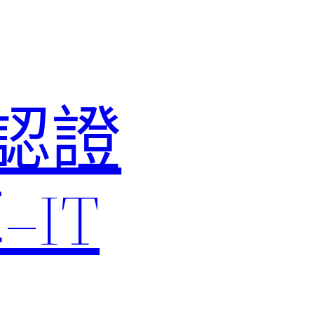
M認證
IT