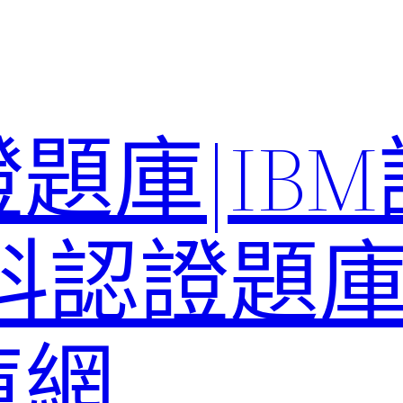
題庫|IB
科認證題庫–
庫網