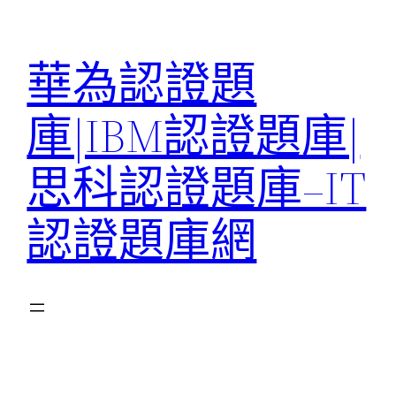
跳
至
華為認證題
主
要
庫|IBM認證題庫|
內
容
思科認證題庫–IT
認證題庫網