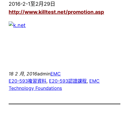
2016-2-1至2月29日
http://www.killtest.net/promotion.asp
18 2 月, 2016
admin
EMC
E20-593複習資料
, 
E20-593認證課程
, 
EMC
Technology Foundations