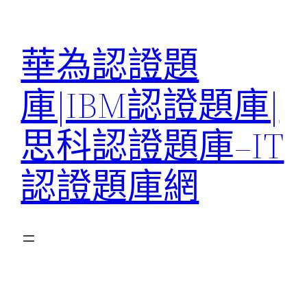
跳
至
華為認證題
主
要
庫|IBM認證題庫|
內
容
思科認證題庫–IT
認證題庫網